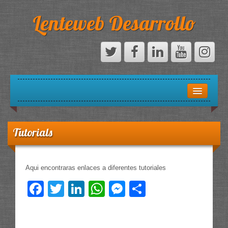
Lenteweb Desarrollo
INICIO
SOBRE NOSOTROS
Tutorials
DESARROLLO
Aqui encontraras enlaces a diferentes tutoriales
CONTACTO / SOPORTE
Facebook
Twitter
LinkedIn
WhatsApp
Messenger
Compartir