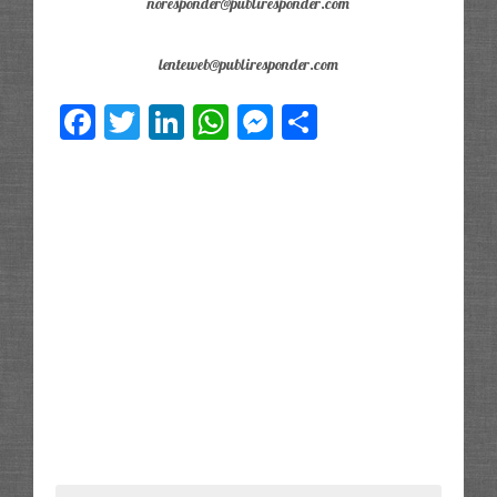
noresponder@publiresponder.com
lenteweb@publiresponder.com
Facebook
Twitter
LinkedIn
WhatsApp
Messenger
Compartir