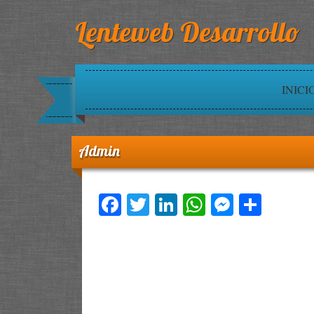
Lenteweb Desarrollo
INICI
Admin
Facebook
Twitter
LinkedIn
WhatsApp
Messen
Comp